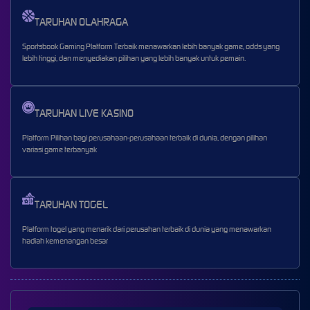
TARUHAN OLAHRAGA
Sportsbook Gaming Platform Terbaik menawarkan lebih banyak game, odds yang
lebih tinggi, dan menyediakan pilihan yang lebih banyak untuk pemain.
TARUHAN LIVE KASINO
Platform Pilihan bagi perusahaan-perusahaan terbaik di dunia, dengan pilihan
variasi game terbanyak
TARUHAN TOGEL
Platform togel yang menarik dari perusahan terbaik di dunia yang menawarkan
hadiah kemenangan besar