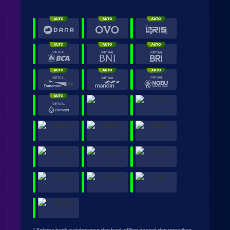
* Selama bank maintenance dan bank offline deposit dan penarikan