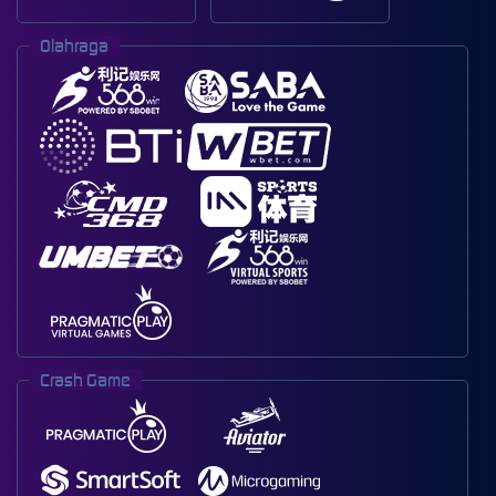
Olahraga
Crash Game