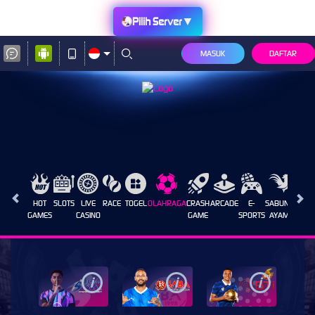
▼
Pilih Server
MASUK
DAFTAR
HOT
SLOTS
LIVE
RACE
TOGEL
OLAHRAGA
CRASH
ARCADE
E-
SABUNG
PROM
GAMES
CASINO
GAME
SPORTS
AYAM
i
i
i