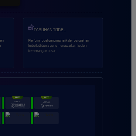
TARUHAN TOGEL
aan
Platform togel yang menarik dari perusahan
e
terbaik di dunia yang menawarkan hadiah
kemenangan besar