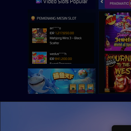
Video Slots Popular
PEMENANG MESIN SLOT
an****o
IDR
1,217,650.00
Mahjong Wins 3 – Black
Scatter
wedus****h
IDR
841,200.00
Sweet Bonanza
rusta****0
IDR
663,700.00
Gates of Olympus 1000
an****o
IDR
660,050.00
Gates of Olympus Super
Scatter
ghai****3
IDR
635,520.00