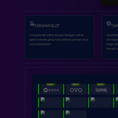
TARUHAN SLOT
TAR
Penyedia slot online dengan beragam pilihan
Sportsboo
game menarik yang memudahkan pemain untuk
menawark
mencapai jackpot
tinggi, d
banyak u