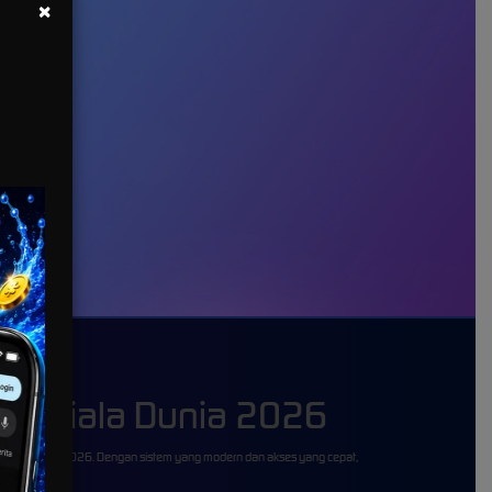
×
Pindai kode
untuk Und
Android A
et Piala Dunia 2026
ng Piala Dunia 2026. Dengan sistem yang modern dan akses yang cepat,