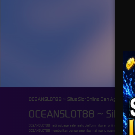
Nexus Gates of Olympus
ghai****3
IDR
577,360.00
Nexus Gates of Olympus
ca****0
IDR
567,340.00
Mahjong Wins 2
wedus****h
IDR
542,850.00
Sweet Bonanza
wedus****h
IDR
497,800.00
Sweet Bonanza
cuanism****e
OCEANSLOT88 ~ Situs Slot Online Dan Agen Resmi
IDR
470,040.00
Gates of Olympus 1000
OCEANSLOT88 ~ Situs Sl
OCEANSLOT88 hadir sebagai salah satu platform hiburan online yang menawar
OCEANSLOT88 memberikan pengalaman bermain yang nyaman bagi para peng