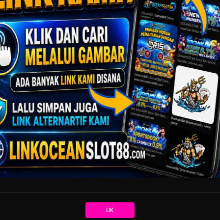
roses yang aman, praktis, dan transparan. Selain itu,
OCEANSLOT88
menyediakan beragam pilihan
i layanan pelanggan profesional yang siap membantu selama 24 jam.
ANSLOT88 terus melakukan pembaruan sistem untuk menjaga stabilitas layanan. Dengan berbag
an lengkap dan akses yang responsif.
Kategori
Dukunga
Hot Games
+628
Slots
Ocean
Live Casino
Race
Togel
Olahraga
Crash Game
Arcade
E-Sports
OK