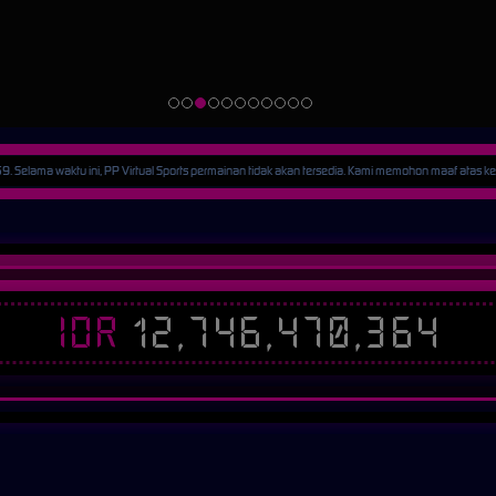
aktu ini, PP Virtual Sports permainan tidak akan tersedia. Kami memohon maaf atas ketidaknya
IDR
12,746,470,364