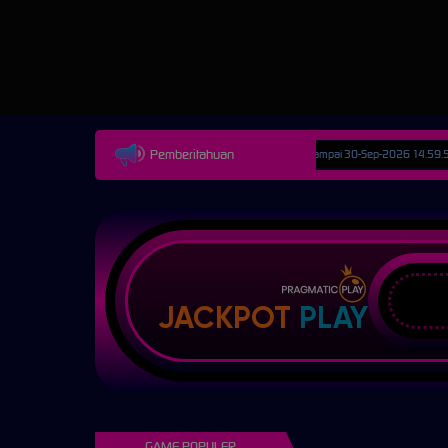
Pemberitahuan
dwal: PP Virtual Sports pada 30-Jun-2026 dari 14.59.59 sampai 30-Sep-2026 14.59.59. Selama w
JACKPOT
PLAY
GAME POPULER