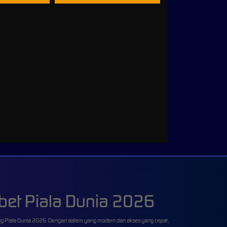
bet Piala Dunia 2026
ang Piala Dunia 2026. Dengan sistem yang modern dan akses yang cepat,