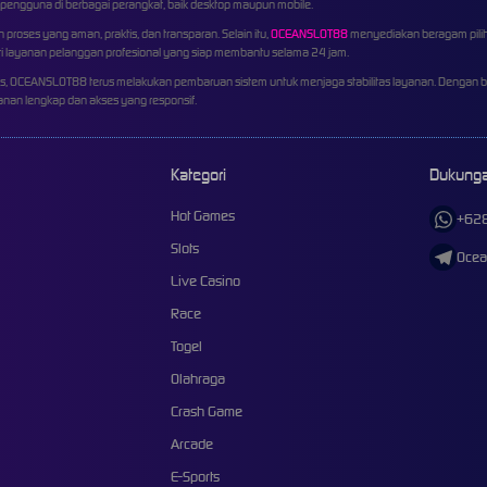
gguna di berbagai perangkat, baik desktop maupun mobile.
 proses yang aman, praktis, dan transparan. Selain itu,
OCEANSLOT88
menyediakan beragam piliha
ati layanan pelanggan profesional yang siap membantu selama 24 jam.
CEANSLOT88 terus melakukan pembaruan sistem untuk menjaga stabilitas layanan. Dengan berb
anan lengkap dan akses yang responsif.
Kategori
Dukung
Hot Games
+62
Slots
Ocea
Live Casino
Race
Togel
Olahraga
Crash Game
Arcade
E-Sports