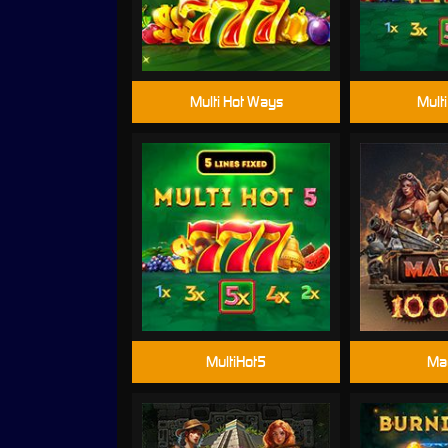
Multi Hot Ways
Multi
MultiHot5
Mad