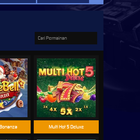
IDR
663,700.00
Gates of Olympus 1000
an****o
IDR
660,050.00
Gates of Olympus Super Scatter
ghai****3
IDR
635,520.00
Nexus Gates of Olympus
dim****7
IDR
585,500.00
Sweet Bonanza 2500
ghai****3
IDR
577,360.00
Nexus Gates of Olympus
dim****7
IDR
543,520.00
Fury of Anubis
l Bonanza
Multi Hot 5 Deluxe
cuanism****e
IDR
470,040.00