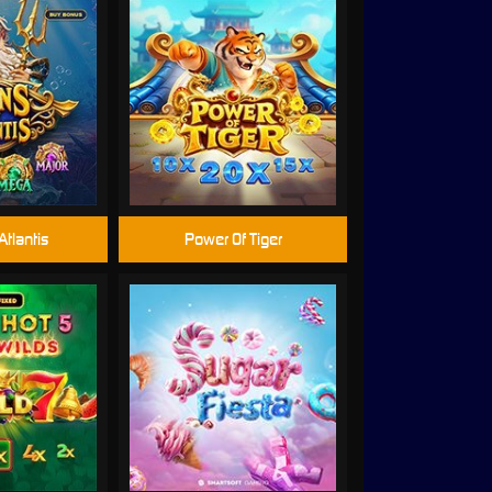
Gates of Olympus 1000
Atlantis
Power Of Tiger