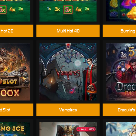
 Hot 20
Multi Hot 40
Burning
 Slot
Vampires
Dracula's