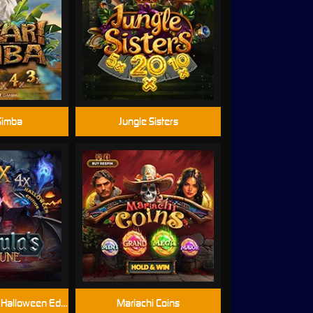
 Simba
Jungle Sisters
Dracula's Fortune Halloween Edition
Mariachi Coins