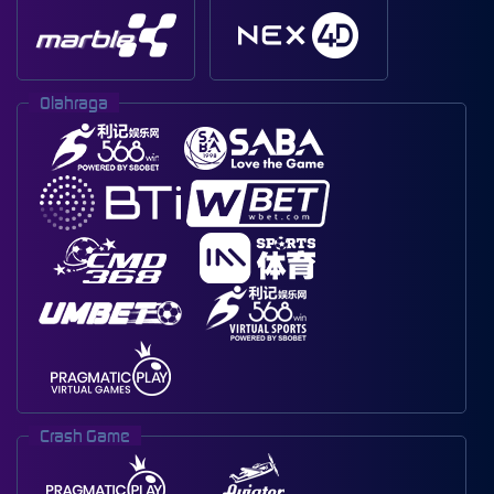
Olahraga
Crash Game