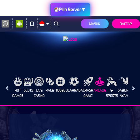
▼
Pilih Server
MASUK
DAFTAR
HOT
SLOTS
LIVE
RACE
TOGEL
OLAHRAGA
CRASH
ARCADE
E-
SABUNG
PROM
GAMES
CASINO
GAME
SPORTS
AYAM