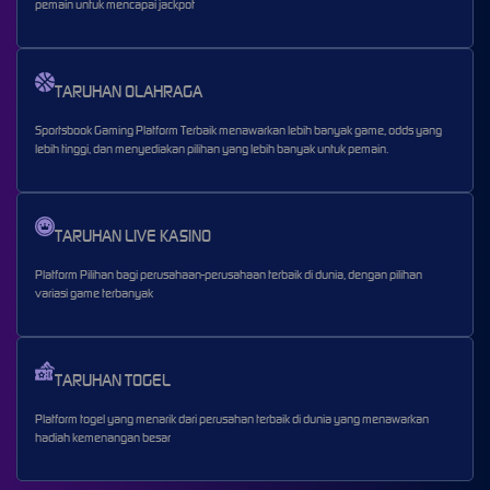
pemain untuk mencapai jackpot
TARUHAN OLAHRAGA
Sportsbook Gaming Platform Terbaik menawarkan lebih banyak game, odds yang
lebih tinggi, dan menyediakan pilihan yang lebih banyak untuk pemain.
TARUHAN LIVE KASINO
Platform Pilihan bagi perusahaan-perusahaan terbaik di dunia, dengan pilihan
variasi game terbanyak
TARUHAN TOGEL
Platform togel yang menarik dari perusahan terbaik di dunia yang menawarkan
hadiah kemenangan besar