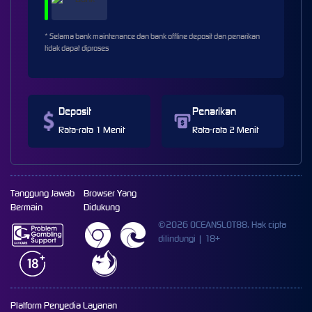
* Selama bank maintenance dan bank offline deposit dan penarikan
tidak dapat diproses
Deposit
Penarikan
Rata-rata 1 Menit
Rata-rata 2 Menit
Tanggung Jawab
Browser Yang
Bermain
Didukung
©2026 OCEANSLOT88. Hak cipta
dilindungi | 18+
Platform Penyedia Layanan