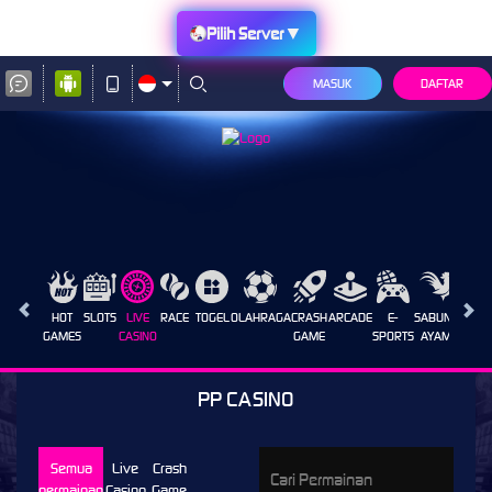
▼
Pilih Server
MASUK
DAFTAR
HOT
SLOTS
LIVE
RACE
TOGEL
OLAHRAGA
CRASH
ARCADE
E-
SABUNG
PROM
GAMES
CASINO
GAME
SPORTS
AYAM
PP CASINO
Semua
Live
Crash
permainan
Casino
Game