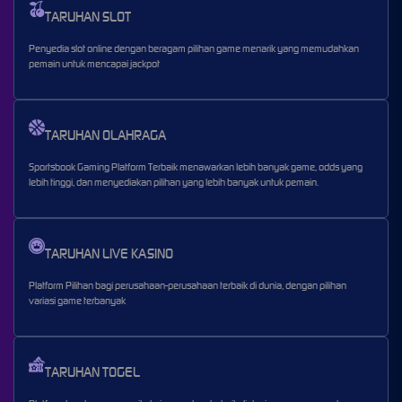
TARUHAN SLOT
Penyedia slot online dengan beragam pilihan game menarik yang memudahkan
pemain untuk mencapai jackpot
TARUHAN OLAHRAGA
Sportsbook Gaming Platform Terbaik menawarkan lebih banyak game, odds yang
lebih tinggi, dan menyediakan pilihan yang lebih banyak untuk pemain.
TARUHAN LIVE KASINO
Platform Pilihan bagi perusahaan-perusahaan terbaik di dunia, dengan pilihan
variasi game terbanyak
TARUHAN TOGEL