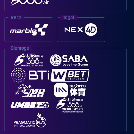
Race
Togel
Olahraga