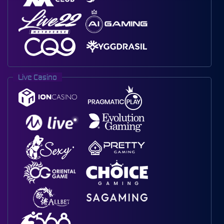
Live Casino