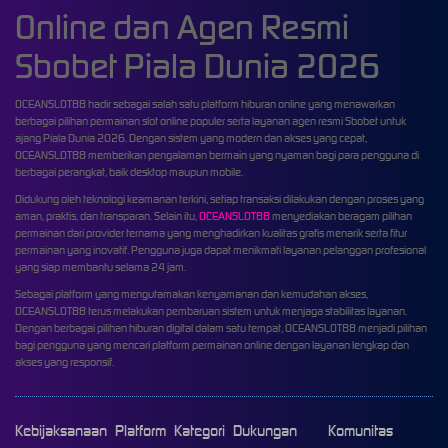
Online dan Agen Resmi
Sbobet Piala Dunia 2026
OCEANSLOT88 hadir sebagai salah satu platform hiburan online yang menawarkan
berbagai pilihan permainan slot online populer serta layanan agen resmi Sbobet untuk
ajang Piala Dunia 2026. Dengan sistem yang modern dan akses yang cepat,
OCEANSLOT88 memberikan pengalaman bermain yang nyaman bagi para pengguna di
berbagai perangkat, baik desktop maupun mobile.
Didukung oleh teknologi keamanan terkini, setiap transaksi dilakukan dengan proses yang
aman, praktis, dan transparan. Selain itu,
OCEANSLOT88
menyediakan beragam pilihan
permainan dari provider ternama yang menghadirkan kualitas grafis menarik serta fitur
permainan yang inovatif. Pengguna juga dapat menikmati layanan pelanggan profesional
yang siap membantu selama 24 jam.
Sebagai platform yang mengutamakan kenyamanan dan kemudahan akses,
OCEANSLOT88 terus melakukan pembaruan sistem untuk menjaga stabilitas layanan.
Dengan berbagai pilihan hiburan digital dalam satu tempat, OCEANSLOT88 menjadi pilihan
bagi pengguna yang mencari platform permainan online dengan layanan lengkap dan
akses yang responsif.
Kebijaksanaan
Platform
Kategori
Dukungan
Komunitas