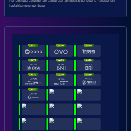
Platform togel yang menarik dari perusahan terbaik di dunia yang menawarkan
hadiah kemenangan besar