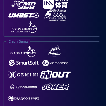
Crash Game