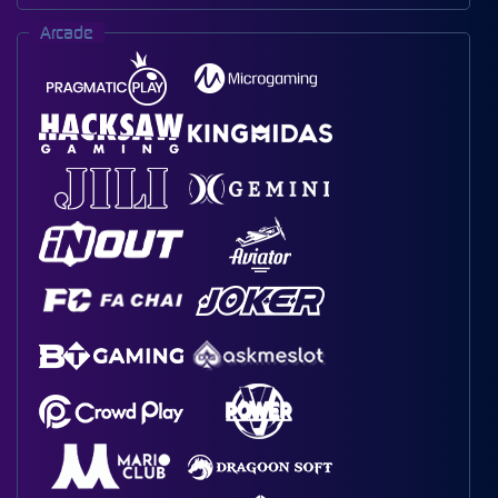
Arcade