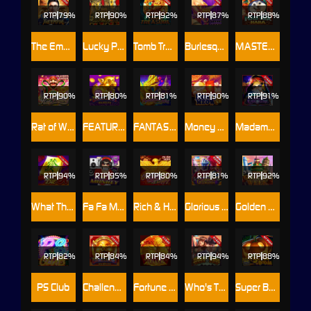
RTP
79%
RTP
90%
RTP
92%
RTP
87%
RTP
88%
The Empire
Lucky Poker 2
Tomb Treasure
Burlesque 2
MASTER HAHA
RTP
90%
RTP
80%
RTP
81%
RTP
90%
RTP
91%
Rat of Wealth
FEATURE BUY - Golden Pig
FANTASY - SOUTHEAST ASIA
Money Meow
Madame Caroline
RTP
94%
RTP
95%
RTP
80%
RTP
81%
RTP
92%
What The FA
Fa Fa Monkey
Rich & Happy
Glorious Kingdom
Golden Week
RTP
82%
RTP
84%
RTP
84%
RTP
94%
RTP
88%
PS Club
Challenge・Golden Pig
Fortune Teller
Who's The Boss
Super Boom