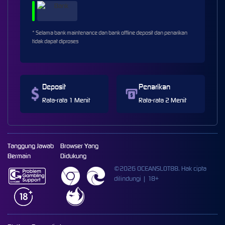
* Selama bank maintenance dan bank offline deposit dan penarikan
tidak dapat diproses
Deposit
Penarikan
Rata-rata 1 Menit
Rata-rata 2 Menit
Tanggung Jawab
Browser Yang
Bermain
Didukung
©2026 OCEANSLOT88. Hak cipta
dilindungi | 18+