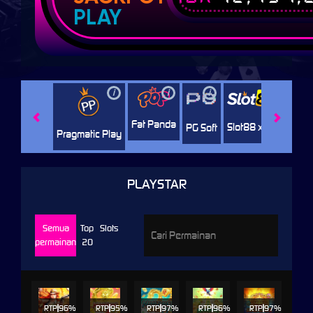
PLAY
i
i
i
i
i
Facha
Fat Panda
Slot88 x PP
PG Soft
Pragmatic Play
PLAYSTAR
Semua
Top
Slots
permainan
20
RTP
96%
RTP
95%
RTP
97%
RTP
96%
RTP
97%