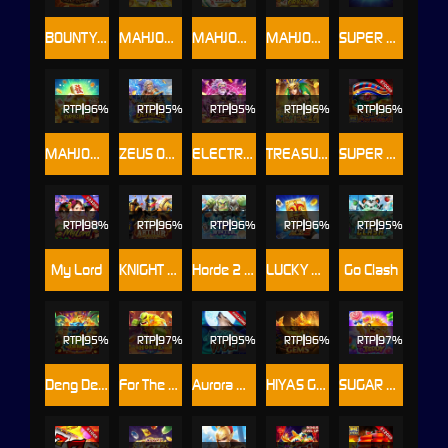
BOUNTY EXPRESS
MAHJONG WAYS 3+
MAHJONG WAYS 3
MAHJONG：ORIGIN
SUPER GEMS 2
RTP
96%
RTP
95%
RTP
95%
RTP
96%
RTP
96%
MAHJONG: ORIGIN 2
ZEUS OF OLYMPUS
ELECTRIC ZEUS
TREASURES OF AZTEC Z
SUPER AWESOME
RTP
98%
RTP
96%
RTP
96%
RTP
96%
RTP
95%
My Lord
KNIGHT ARTHUR
Horde 2 Winter
LUCKY ACE 2
Go Clash
RTP
95%
RTP
97%
RTP
95%
RTP
96%
RTP
97%
Deng Deng
For The Horde
Aurora Wolf
HIYAS GEMS
SUGAR TEDDY