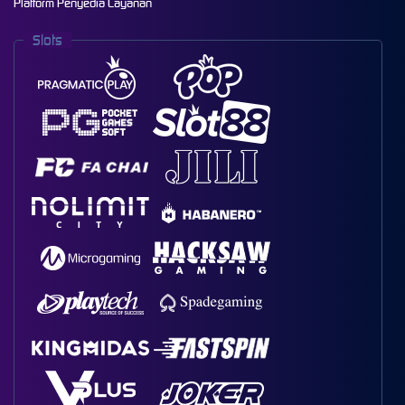
Platform Penyedia Layanan
Slots