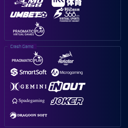
Crash Game