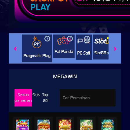
PLAY
i
i
i
i
i
Facha
Fat Panda
Slot88 x PP
PG Soft
Pragmatic Play
MEGAWIN
Semua
Slots
Top
permainan
20