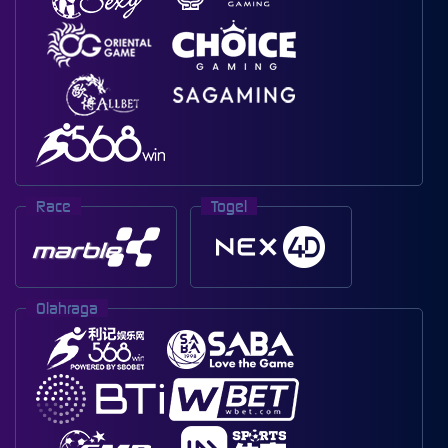
Race
Togel
Olahraga