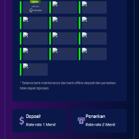
* Selama bank maintenance dan bank offline deposit dan penarikan
tidak dapat diproses
Deposit
Penarikan
Rata-rata 1 Menit
Rata-rata 2 Menit