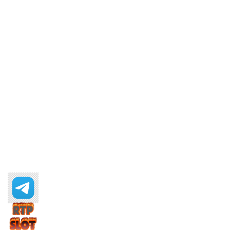
Semua permainan
OCEANSLOT88 ~ Situs Slot Online Dan Agen Resm
OCEANSLOT88 ~ Situs Sl
OCEANSLOT88 hadir sebagai salah satu platform hiburan online yang menaw
OCEANSLOT88 memberikan pengalaman bermain yang nyaman bagi para pen
Didukung oleh teknologi keamanan terkini, setiap transaksi dilakukan dengan
menarik serta fitur permainan yang inovatif. Pengguna juga dapat menikm
Sebagai platform yang mengutamakan kenyamanan dan kemudahan akses, O
pilihan bagi pengguna yang mencari platform permainan online dengan lay