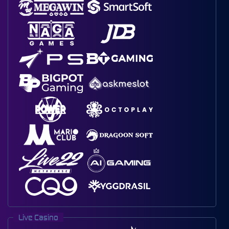
Live Casino