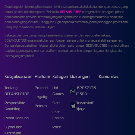
Didukung oleh teknologi keamanan terkini, setiap transaksi dilakukan dengan proses yang
aman, praktis, dan transparan. Selain itu,
OCEANSLOT88
menyediakan beragam pilihan
permainan dari provider ternama yang menghadirkan kualitas grafis menarik serta fitur
permainan yang inovatif. Pengguna juga dapat menikmati layanan pelanggan profesional
yang siap membantu selama 24 jam.
Sebagai platform yang mengutamakan kenyamanan dan kemudahan akses,
OCEANSLOT88 terus melakukan pembaruan sistem untuk menjaga stabilitas layanan.
Dengan berbagai pilihan hiburan digital dalam satu tempat, OCEANSLOT88 menjadi pilihan
bagi pengguna yang mencari platform permainan online dengan layanan lengkap dan
akses yang responsif.
Kebijaksanaan
Platform
Kategori
Dukungan
Komunitas
Tentang
Promosi
Hot
+62852136
OCEANSLOT88
Games
13508
Loyalty
Responsible
Slots
Oceanslot8
Referral
Gambling
8jaya
Live
Pusat Bantuan
Casino
Syarat dan
Race
Ketentuan