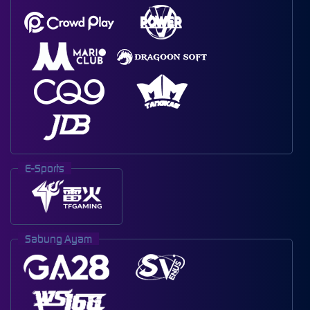
E-Sports
Sabung Ayam