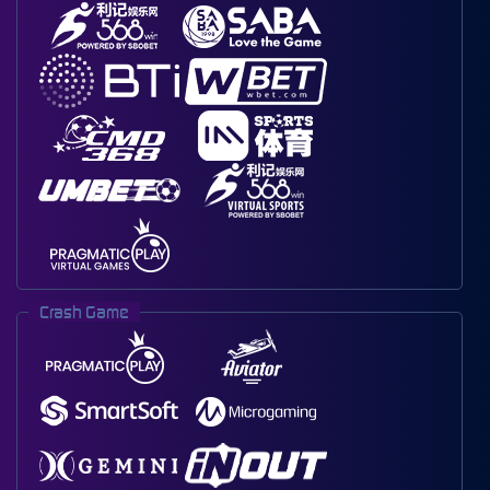
Crash Game